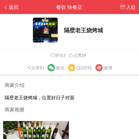
返回
餐饮 快餐店
入驻
隔壁老王烧烤城
评论3
点赞29
分享到
微信
QQ空间
微博
商家介绍
隔壁老王烧烤城，位置好日子对面
商家相册