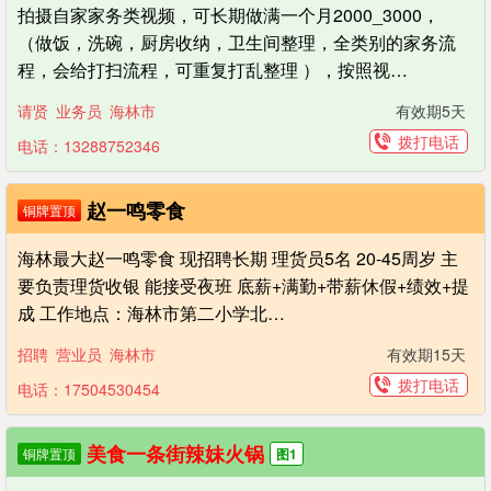
拍摄自家家务类视频，可长期做满一个月2000_3000，
（做饭，洗碗，厨房收纳，卫生间整理，全类别的家务流
程，会给打扫流程，可重复打乱整理 ），按照视…
请贤
业务员
海林市
有效期5天
拨打电话
电话：13288752346
赵一鸣零食
铜牌置顶
海林最大赵一鸣零食 现招聘长期 理货员5名 20-45周岁 主
要负责理货收银 能接受夜班 底薪+满勤+带薪休假+绩效+提
成 工作地点：海林市第二小学北…
招聘
营业员
海林市
有效期15天
拨打电话
电话：17504530454
美食一条街辣妹火锅
铜牌置顶
图1