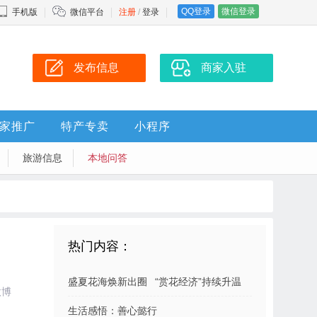
QQ登录
微信登录
手机版
微信平台
注册
/
登录
发布信息
商家入驻
家推广
特产专卖
小程序
旅游信息
本地问答
热门内容：
盛夏花海焕新出圈 “赏花经济”持续升温
微博
生活感悟：善心懿行