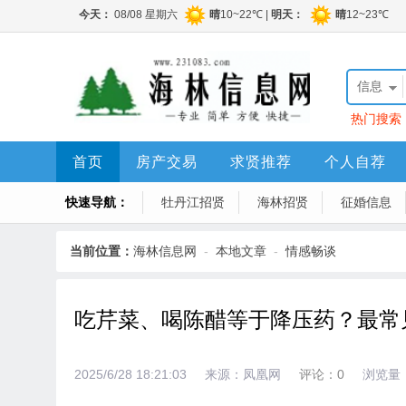
信息
热门搜索
程顶账房
首页
房产交易
求贤推荐
个人自荐
快速导航：
牡丹江招贤
海林招贤
征婚信息
当前位置：
海林信息网
-
本地文章
-
情感畅谈
吃芹菜、喝陈醋等于降压药？最常
2025/6/28 18:21:03
来源：凤凰网
评论：0
浏览量：