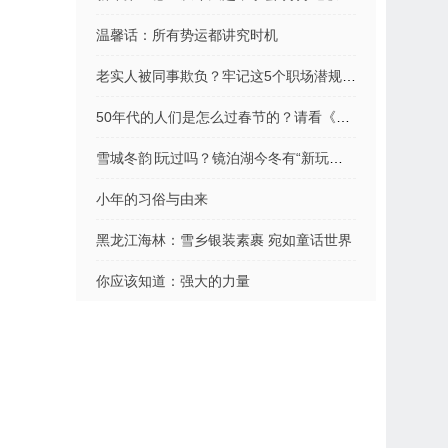
温馨话：所有势运都讲究时机
老实人被同事欺负？牢记这5个职场潜规则，立即反败为胜（干货）
50年代的人们是怎么过春节的？请看《北京的春节》
雪城冬韵∣玩过吗？镜泊湖今冬有“新玩法”……
小年的习俗与由来
黑龙江海林：雪乡银装素裹 宛如童话世界
你应该知道：强大的力量