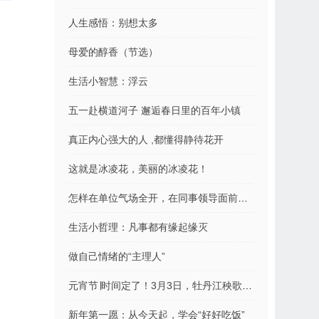
人生感悟：别想太多
母爱的醇香（节选）
生活小智慧：浮云
五一赴横道河子 邂逅春日里的百年小镇
真正内心强大的人 ,都懂得静待花开
这就是冰凌花，美丽的冰凌花！
怎样在单位气场全开，在同事领导面前支棱起来
生活小哲理：凡事都有缘起缘灭
做自己情绪的“主理人”
元宵节∣时间定了！3月3日，牡丹江秧歌“闹”元宵
新年第一愿：从今天起，学会“好好吃饭”