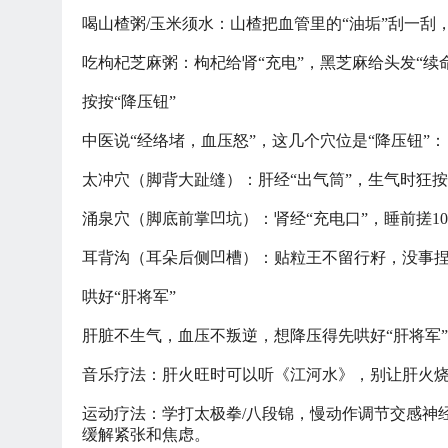
喝山楂粥
/玉米须水：山楂把血管里的“油垢”刮一刮
吃枸杞芝麻粥：枸杞给肾
“充电”，黑芝麻给头发“
按按
“降压钮”
中医说
“经络堵，血压怒”，这几个穴位是“降压钮”：
太冲穴（脚背大趾缝）：肝经
“出气筒”，生气时狂
涌泉穴（脚底前掌凹坑）：肾经
“充电口”，睡前搓
耳背沟（耳朵后侧凹槽）：贴粒王不留行籽，没事
哄好
“肝将军”
肝脏不生气，血压不叛逆，想降压得先哄好
“肝将军
音乐疗法：肝火旺时可以听《江河水》，别让肝火
运动疗法：学打太极拳
/八段锦，慢动作调节交感神
缓解紧张和焦虑。‌