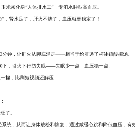
，玉米须化身“人体排水工”，专消水肿型高血压。
续命”，肾水足了，肝火不烧了，血压就更稳定了！
按3分钟，让肝火从脚底溜走——相当于给肝递了杯冰镇酸梅汤。
100下，引火下行防失眠——失眠少一点，血压稳一点。
捏一捏，比刷短视频还解压！
”：
烧旺了。
经系统，从而让身体放松和恢复，通过减缓心跳和降低血压，有