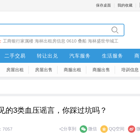
保存桌面
我的收藏
：
工商银行家属楼
海林出租房信息
0610
叠船
海林盛世华城工
二手交易
转让出兑
汽车服务
生活服务
商
房屋出租
房屋出售
商服出租
商服出售
培训信息
见的3类血压谣言，你踩过坑吗？
分享到
微信
QQ空间
7057