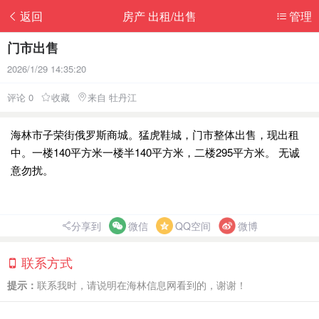
返回
房产 出租/出售
管理
门市出售
2026/1/29 14:35:20
评论 0
收藏
来自 牡丹江
海林市子荣街俄罗斯商城。猛虎鞋城，门市整体出售，现出租
中。一楼140平方米一楼半140平方米，二楼295平方米。 无诚
意勿扰。
分享到
微信
QQ空间
微博
联系方式
提示：
联系我时，请说明在海林信息网看到的，谢谢！