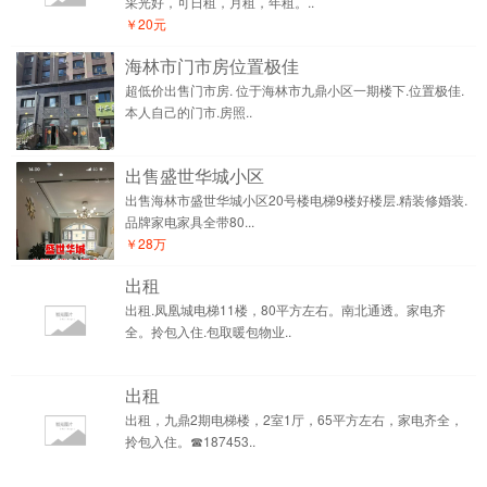
采光好，可日租，月租，年租。..
￥20元
海林市门市房位置极佳
超低价出售门市房. 位于海林市九鼎小区一期楼下.位置极佳.
本人自己的门市.房照..
出售盛世华城小区
出售海林市盛世华城小区20号楼电梯9楼好楼层.精装修婚装.
品牌家电家具全带80...
￥28万
出租
出租.凤凰城电梯11楼，80平方左右。南北通透。家电齐
全。拎包入住.包取暖包物业..
出租
出租，九鼎2期电梯楼，2室1厅，65平方左右，家电齐全，
拎包入住。☎187453..