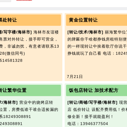
票处转让
黄金位置转让
铺/写字楼/海林市]
海林市友谊楼
[转让/技术/海林市]
丽海繁华位
售票对外转让，接手即可营业，
的牌匾你干啥都挣钱房租特别便
费，非诚勿扰，有意者请联系13
的一样现转让中挨着歌厅你说干
328(微信同号)
挣钱就玩了自己看
电话：18249
14581328
7月21日
转让繁华位置
饭包店转让 加技术配方
术/海林市]
营业中的烧烤店转
[转让/商铺/写字楼/海林市]
现营
位置，房费低谁干谁合适捡漏的
店 低价转让 设配齐费用低！价
18249308891
修全新！接手就能盈利！
49308891
电话：13946377504