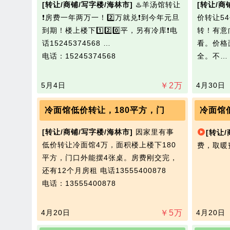
[转让/商铺/写字楼/海林市]
♨️羊汤馆转让
[转让/商
❗️房费一年两万一！2️⃣万就兑❗️到今年元旦
价转让5
到期！楼上楼下1️⃣2️⃣0️⃣平，另有冷库❗️电
转！有意
话15245374568 …
看。价格
电话：15245374568
全。不
5月4日
￥
2
万
4月30日
冷面馆低价转让，180平方，门
冷面馆
[转让/商铺/写字楼/海林市]
因家里有事
[转让
低价转让冷面馆4万，面积楼上楼下180
费，取暖
平方，门口外能摆4张桌。房费刚交完，
还有12个月房租 电话13555400878
电话：13555400878
4月20日
￥
5
万
4月20日