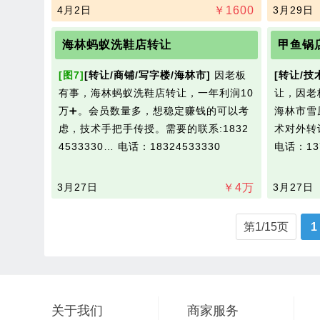
4月2日
￥
1600
3月29日
海林蚂蚁洗鞋店转让
甲鱼锅
[图7]
[转让/商铺/写字楼/海林市]
因老板
[转让/技
有事，海林蚂蚁洗鞋店转让，一年利润10
让，因老
万➕。会员数量多，想稳定赚钱的可以考
海林市雪
虑，技术手把手传授。需要的联系:1832
术对外转
4533330…
电话：18324533330
电话：137
3月27日
￥
4
万
3月27日
第1/15页
1
关于我们
商家服务