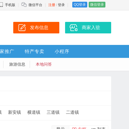
QQ登录
微信登录
手机版
微信平台
注册
/
登录
发布信息
商家入驻
家推广
特产专卖
小程序
旅游信息
本地问答
镇
新安镇
横道镇
三道镇
二道镇