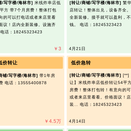
铺/写字楼/海林市]
米线炸串店低
[转让/商铺/写字楼/海林市]
繁华
4平方 带7个月房费！整体打包
店转让！整体出兑，设备齐全。
向的可以打电话或者来店里看
全新装修。接手就可以盈利，不
面议！店内全新装修。设施齐
钱。
电话：18245323423
…
电话：18245323423
￥
3
4月21日
低价转让
低价急转
[转让/商铺/写字楼/海林市]
[**
/商铺/写字楼/海林市]
带1年房
让】米线炸串店低价转让54平方
费
电话：13555400878
房费！整体打包转！有意向的可
或者来店里看看。价格面议！店
装…
电话：18245323423
￥
4.5
万
4月14日