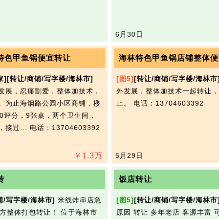
6月30日
特色甲鱼锅便宜转让
海林特色甲鱼锅店铺整体便
家]
[转让/商铺/写字楼/海林市]
[图5]
[转让/商铺/写字楼/海林市
发展，忍痛割爱，整体加技术，
外发展，整体加技术一起转让，
。为止海烟路公园小区商铺，楼
止。
电话：13704603392
60评分，9张桌，两个卫生间，
，接过…
电话：13704603392
￥
1.3
万
5月29日
转
饭店转让
铺/写字楼/海林市]
米线炸串店急
[图5]
[转让/商铺/写字楼/海林市
4平方整体打包转让！ 位于海林市
原因 转让 多年老店 客源丰富 