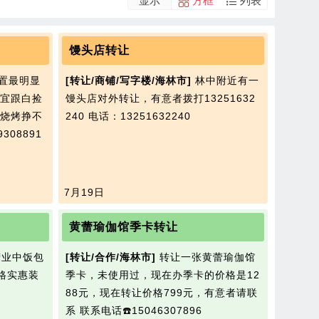
显示
方框
列表
馒头店转让
置最明显
[转让/商铺/写字楼/海林市]
林中附近有一
宜跟白捡
馒头店对外转让，有意者拨打13251632
烧烤挣不
240
电话：13251632240
308891
7月19日
黄蕾瑜伽馆季卡转让
业中饭包
[转让/合作/海林市]
转让一张黄蕾瑜伽馆
格实惠装
季卡，未使用过，现在办季卡的价格是12
88元，现在转让价格799元，有意者请联
系 联系电话☎️15046307896