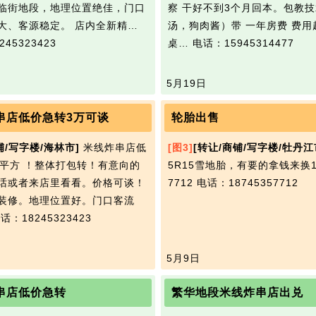
临街地段，地理位置绝佳，门口
察 干好不到3个月回本。包教
大、客源稳定。 店内全新精…
汤，狗肉酱）带 一年房费 费用
45323423
桌…
电话：15945314477
5月19日
串店低价急转3万可谈
轮胎出售
铺/写字楼/海林市]
米线炸串店低
[图3]
[转让/商铺/写字楼/牡丹江
4平方 ！整体打包转！有意向的
5R15雪地胎，有要的拿钱来换18
话或者来店里看看。价格可谈！
7712
电话：18745357712
装修。地理位置好。门口客流
话：18245323423
5月9日
串店低价急转
繁华地段米线炸串店出兑