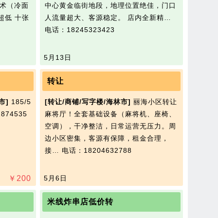
技术（冷面
中心黄金临街地段，地理位置绝佳，门口
超低 十张
人流量超大、客源稳定。 店内全新精…
电话：18245323423
5月13日
转让
市]
185/5
[转让/商铺/写字楼/海林市]
丽海小区转让
74535
麻将厅！全套基础设备（麻将机、座椅、
空调），干净整洁，日常运营无压力。周
边小区密集，客源有保障，租金合理，
接…
电话：18204632788
￥
200
5月6日
米线炸串店低价转