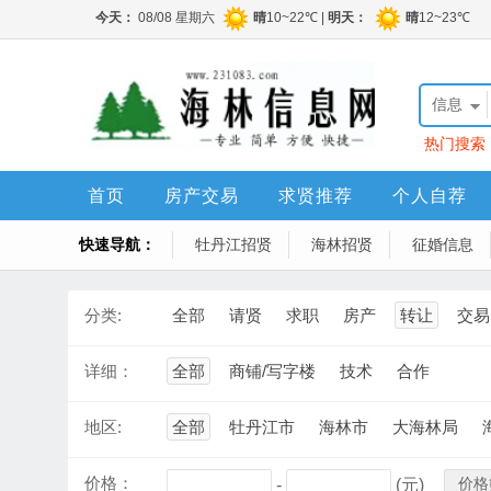
信息
热门搜索
程顶账房
首页
房产交易
求贤推荐
个人自荐
快速导航：
牡丹江招贤
海林招贤
征婚信息
分类:
全部
请贤
求职
房产
转让
交易
详细：
全部
商铺/写字楼
技术
合作
地区:
全部
牡丹江市
海林市
大海林局
价格：
价格
-
(元)