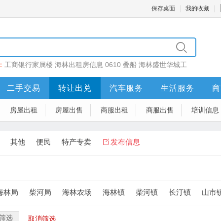
保存桌面
我的收藏
：
工商银行家属楼
海林出租房信息
0610
叠船
海林盛世华城工
二手交易
转让出兑
汽车服务
生活服务
商
房屋出租
房屋出售
商服出租
商服出售
培训信息
其他
便民
特产专卖
发布信息
海林局
柴河局
海林农场
海林镇
柴河镇
长汀镇
山市
筛选
取消筛选