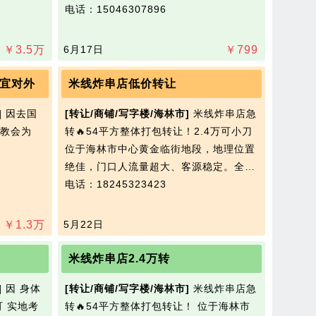
电话：15046307896
￥
3.5
万
6月17日
￥
799
宜对外
米线炸串店低价转让
]
因去国
[转让/商铺/写字楼/海林市]
米线炸串店急
教会为
转🔥54平方整体打包转让！2.4万可小刀
位于海林市中心黄金临街地段，地理位置
绝佳，门口人流量超大、客源稳定。全…
电话：18245323423
￥
1.3
万
5月22日
米线炸串店2.4万转
]
因 身体
[转让/商铺/写字楼/海林市]
米线炸串店急
可 实地考
转🔥54平方整体打包转让！ 位于海林市