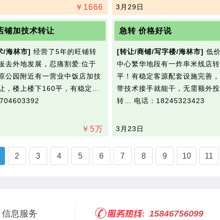
￥
1666
3月29日
店铺加技术转让
急转 价格好说
术/海林市]
经营了5年的旺铺转
[转让/商铺/写字楼/海林市]
低价
板去外地发展，忍痛割爱:位于
中心繁华地段有一炸串米线店转
原公园附近有一营业中饭店加技
平！有稳定客源配套设施完善，
让，楼上楼下160平，有稳定…
带技术接手就能干，无需额外投
04603392
转…
电话：18245323423
￥
5
万
3月23日
2
3
4
5
6
7
8
9
10
11
信息服务
15846756099