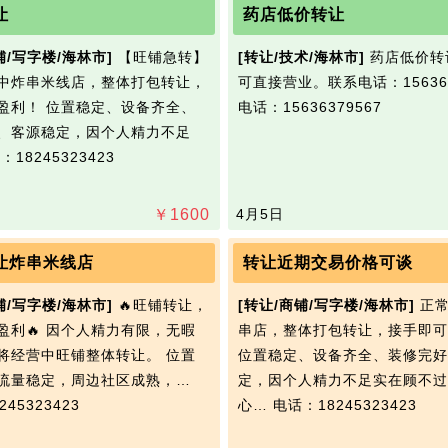
让
药店低价转让
铺/写字楼/海林市]
【旺铺急转】
[转让/技术/海林市]
药店低价转
中炸串米线店，整体打包转让，
可直接营业。联系电话：156363
盈利！ 位置稳定、设备齐全、
电话：15636379567
、客源稳定，因个人精力不足
：18245323423
￥
1600
4月5日
让炸串米线店
转让近期交易价格可谈
铺/写字楼/海林市]
🔥旺铺转让，
[转让/商铺/写字楼/海林市]
正常
盈利🔥 因个人精力有限，无暇
串店，整体打包转让，接手即可
将经营中旺铺整体转让。 位置
位置稳定、设备齐全、装修完好
流量稳定，周边社区成熟，…
定，因个人精力不足实在顾不过
45323423
心…
电话：18245323423