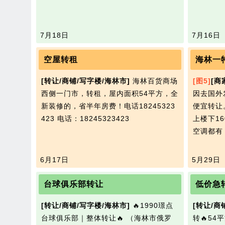
7月18日
7月16日
空屋转租
海林一
[转让/商铺/写字楼/海林市]
海林百货商场
[图5]
[商
西侧一门市，转租，屋内面积54平方，全
因去国外
新装修的，省半年房费！电话18245323
便宜转让
423
电话：18245323423
上楼下1
空调都有
6月17日
5月29日
台球俱乐部转让
低价急
[转让/商铺/写字楼/海林市]
🔥1990璟点
[转让/商
台球俱乐部｜整体转让🔥 （海林市俄罗
转🔥5