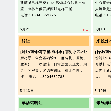
斯商城电梯三楼） ✅ 店铺核心信息 • 位
中心黄金
置：海林市俄罗斯商城电梯三楼（…
人流量超
电话：15945353775
电话：182
5月21日
￥
1
5月19日
转让
米线炸
[转让/商铺/写字楼/海林市]
丽海小区转让
[转让/商
麻将厅！全套基础设备（麻将机、座椅、
价转让5
空调），干净整洁，日常运营无压力。周
可以打电
边小区密集，客源有保障，租金合理，
店内全新
接…
电话：18204632788
大。…
电
5月13日
5月9日
羊汤馆转让
米线炸