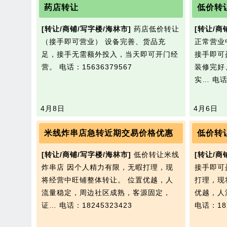
药店转让
低价转
[转让/商铺/写字楼/海林市]
药店低价转让
[转让/商
（接手即可营业） 设备完善、货品充
正常营业
足，接手无需额外投入，当天即可开门经
接手即可
营。
电话：15636379567
装修完好
实…
电话
4月8日
4月6日
米线炸串店急转近期交易价格优惠
低价转
[转让/商铺/写字楼/海林市]
低价转让米线
[转让/商
炸串店 因个人精力有限，无暇打理，现
接手即可
将经营中旺铺整体转让。 位置优越，人
打理，现
流量稳定，周边社区成熟，客源固定，
优越，人
证…
电话：18245323423
电话：182