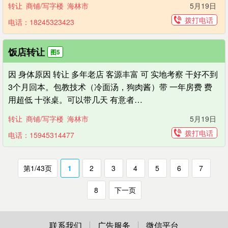
转让
商铺/写字楼
海林市
5月19日
拨打电话
电话：18245323423
饭店转让
图5
因 身体原因 转让 多年老店 客源丰富 可 实地考察 干好不到
3个月回本。包教技术（冷面汤，狗肉酱）带 一年房费 费
用超低 十张桌。可以带几天 有意者…
转让
商铺/写字楼
海林市
5月19日
拨打电话
电话：15945314477
第1/43页
1
2
3
4
5
6
7
8
下一页
联系我们
广告服务
微信平台