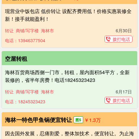
现营业中饭包店 低价转让 设配齐费用低！价格实惠装修全
新！接手就能盈利！
转让
商铺/写字楼
海林市
6月30日
拨打电话
电话：13946377504
空屋转租
海林百货商场西侧一门市，转租，屋内面积54平方，全新
装修的，省半年房费！电话18245323423
转让
商铺/写字楼
海林市
6月17日
拨打电话
电话：18245323423
海林一特色甲鱼锅便宜转让
￥1.3
万
图5
因去国外发展，忍痛割爱，整体加技术，便宜转让。为止海