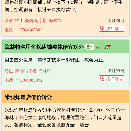
烟路公园小区商铺，楼上楼下160评分，9张桌，两个卫生
间，空调都有，接过来直接可营业。
商家
转让
商铺/写字楼
海林市
5月29日
拨打电话
电话：13704603392
海林特色甲鱼锅店铺整体便宜对外
￥1.3
万
图5
因去国外发展，整体加技术一起转让，教会为止。
转让
商铺/写字楼
海林市
5月29日
拨打电话
电话：13704603392
米线炸串店低价转让
米线炸串店急转🔥54平方整体打包转让！2.4万可小刀 位于
海林市中心黄金临街地段，地理位置绝佳，门口人流量超
大、客源稳定。全套设备设施齐全，适合…