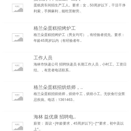
蛋糕房车间招生产工人。要求：女，50周岁以下，干活干净
利索，手脚麻利，能吃苦耐劳..
格兰朵蛋糕招烤炉工
格兰朵蛋糕招烤炉工（男女均可），有经验者优先。要求：
年龄45周岁以内（有经验者年..
工作人员
海林市快递公司 招聘快递员 长期工作人员，小时工。工资日
结。，有意者电话联系..
格兰朵蛋糕招烘焙师，..
格兰朵蛋糕招烘焙师，烘焙中工，烘焙小工。无饮食行业禁
忌疾病。电话：1361463..
海林 益优康 招聘电..
薪资： 面议 ◦ [年龄要求，45周岁以下] ◦ [**要求，初中及以
上*..