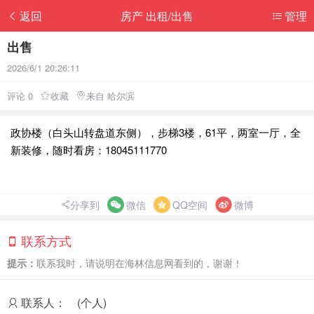
返回
房产 出租/出售
管理
出售
2026/6/1 20:26:11
评论 0
收藏
来自 哈尔滨
政协楼（白头山转盘道东侧），步梯3楼，61平，两室一厅，全
新装修，随时看房：18045111770
分享到
微信
QQ空间
微博
联系方式
提示：
联系我时，请说明在海林信息网看到的，谢谢！
联系人：
(个人)