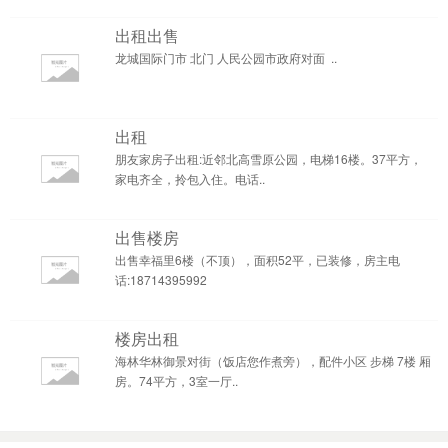
出租出售
龙城国际门市 北门 人民公园市政府对面 ..
出租
朋友家房子出租:近邻北高雪原公园，电梯16楼。37平方，
家电齐全，拎包入住。电话..
出售楼房
出售幸福里6楼（不顶），面积52平，已装修，房主电
话:18714395992
楼房出租
海林华林御景对街（饭店您作煮旁），配件小区 步梯 7楼 厢
房。74平方，3室一厅..