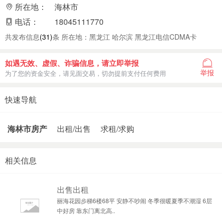
所在地：
海林市
电话：
18045111770
共发布信息
(31)
条 所在地：黑龙江 哈尔滨 黑龙江电信CDMA卡
如遇无效、虚假、诈骗信息，请立即举报
举报
为了您的资金安全，请见面交易，切勿提前支付任何费用
快速导航
海林市房产
出租/出售
求租/求购
相关信息
出售出租
丽海花园步梯6楼68平 安静不吵闹 冬季很暖夏季不潮湿 6层
中好房 靠东门离北高..