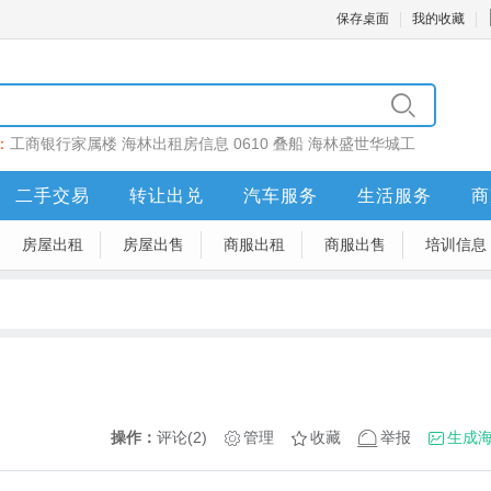
保存桌面
我的收藏
：
工商银行家属楼
海林出租房信息
0610
叠船
海林盛世华城工
二手交易
转让出兑
汽车服务
生活服务
商
房屋出租
房屋出售
商服出租
商服出售
培训信息
操作：
评论(2)
管理
收藏
举报
生成