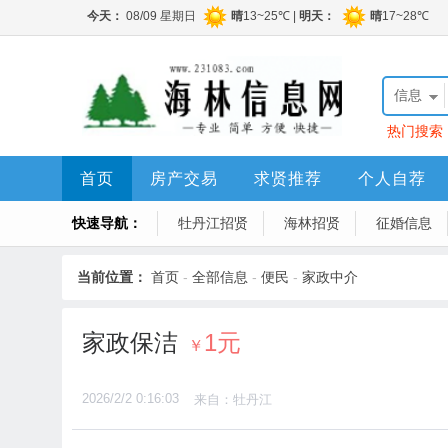
信息
热门搜索
程顶账房
首页
房产交易
求贤推荐
个人自荐
快速导航：
牡丹江招贤
海林招贤
征婚信息
当前位置：
首页
-
全部信息
-
便民
-
家政中介
家政保洁
1元
￥
2026/2/2 0:16:03
来自：牡丹江