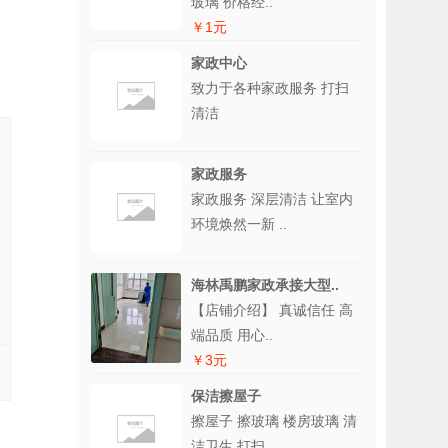
玻璃 价格经..
￥1元
家政中心
致力于各种家政服务 打扫
清洁
家政服务
家政服务 深层清洁 让室内
环境焕然一新 ..
海林禹鹏家政承接大型..
【店铺介绍】 真诚信任 高
端品质 用心..
￥3元
保洁擦屋子
擦屋子 擦玻璃 楼房玻璃 清
洁卫生 打扫..