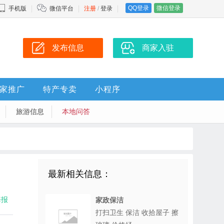
QQ登录
微信登录
手机版
微信平台
注册
/
登录
发布信息
商家入驻
家推广
特产专卖
小程序
旅游信息
本地问答
最新相关信息：
海报
家政保洁
打扫卫生 保洁 收拾屋子 擦