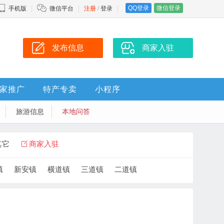
QQ登录
微信登录
手机版
微信平台
注册
/
登录
发布信息
商家入驻
家推广
特产专卖
小程序
旅游信息
本地问答
其它
商家入驻
镇
新安镇
横道镇
三道镇
二道镇