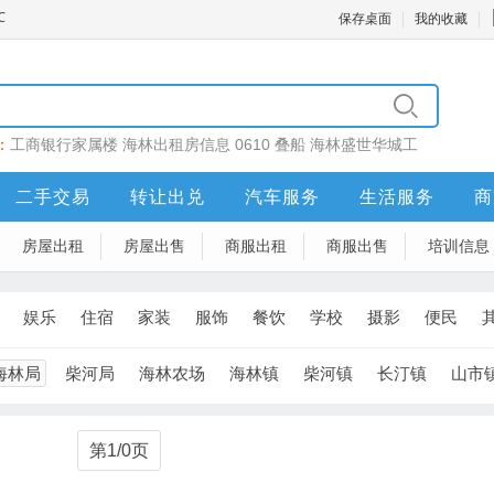
保存桌面
我的收藏
：
工商银行家属楼
海林出租房信息
0610
叠船
海林盛世华城工
二手交易
转让出兑
汽车服务
生活服务
商
房屋出租
房屋出售
商服出租
商服出售
培训信息
娱乐
住宿
家装
服饰
餐饮
学校
摄影
便民
海林局
柴河局
海林农场
海林镇
柴河镇
长汀镇
山市
第1/0页