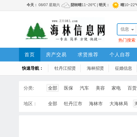
信息
热门搜索
程顶账房
首页
房产交易
求贤推荐
个人自荐
快速导航：
牡丹江招贤
海林招贤
征婚信息
分类:
全部
医保
汽车
美容
家电
百货
地区：
全部
牡丹江市
海林市
大海林局