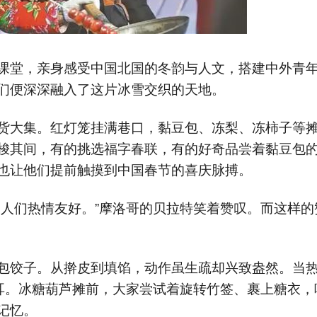
课堂，亲身感受中国北国的冬韵与人文，搭建中外青
们便深深融入了这片冰雪交织的天地。
货大集。红灯笼挂满巷口，黏豆包、冻梨、冻柿子等
梭其间，有的挑选福字春联，有的好奇品尝着黏豆包
也让他们提前触摸到中国春节的喜庆脉搏。
，人们热情友好。”摩洛哥的贝拉特笑着赞叹。而这样的
包饺子。从擀皮到填馅，动作虽生疏却兴致盎然。当
于耳。冰糖葫芦摊前，大家尝试着旋转竹签、裹上糖衣，
记忆。