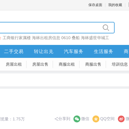
保存桌面
我的收藏
：
工商银行家属楼
海林出租房信息
0610
叠船
海林盛世华城工
二手交易
转让出兑
汽车服务
生活服务
商
房屋出租
房屋出售
商服出租
商服出售
培训信息
分享到
微信
QQ空间
览量：1.75万