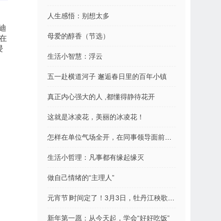
人生感悟：别想太多
迪
母爱的醇香（节选）
在
浸
生活小智慧：浮云
五一赴横道河子 邂逅春日里的百年小镇
真正内心强大的人 ,都懂得静待花开
这就是冰凌花，美丽的冰凌花！
怎样在单位气场全开，在同事领导面前支棱起来
生活小哲理：凡事都有缘起缘灭
做自己情绪的“主理人”
元宵节∣时间定了！3月3日，牡丹江秧歌“闹”元宵
新年第一愿：从今天起，学会“好好吃饭”