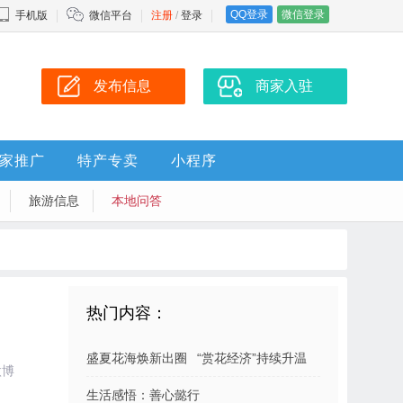
QQ登录
微信登录
手机版
微信平台
注册
/
登录
发布信息
商家入驻
家推广
特产专卖
小程序
旅游信息
本地问答
热门内容：
盛夏花海焕新出圈 “赏花经济”持续升温
微博
生活感悟：善心懿行