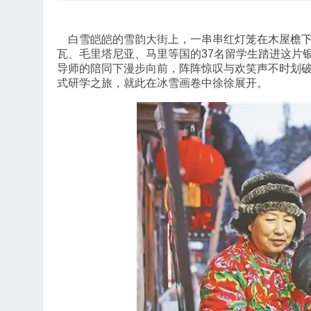
白雪皑皑的雪韵大街上，一串串红灯笼在木屋檐下轻
瓦、毛里塔尼亚、马里等国的37名留学生踏进这片
导师的陪同下漫步向前，阵阵惊叹与欢笑声不时划破静
式研学之旅，就此在冰雪画卷中徐徐展开。