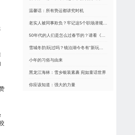
温馨话：所有势运都讲究时机
老实人被同事欺负？牢记这5个职场潜规则，立即反败为胜（干货）
年
50年代的人们是怎么过春节的？请看《北京的春节》
雪城冬韵∣玩过吗？镜泊湖今冬有“新玩法”……
摊
小年的习俗与由来
的
黑龙江海林：雪乡银装素裹 宛如童话世界
你应该知道：强大的力量
赞
热
咬