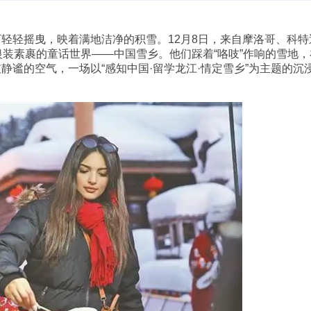
轻摇曳，映着满地洁净的积雪。12月8日，来自摩洛哥、科特
银装素裹的童话世界——中国雪乡。他们踩着“咯吱”作响的雪地，
谧的空气，一场以“感知中国·留学龙江·情定雪乡”为主题的沉