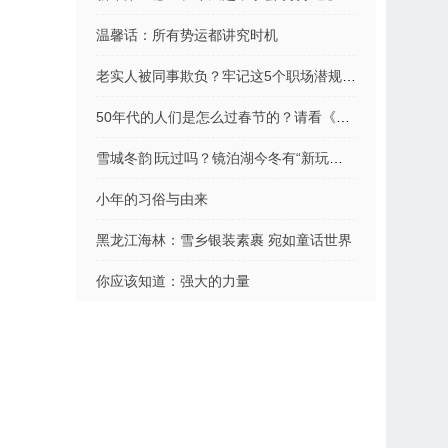
温馨话：所有势运都讲究时机
老实人被同事欺负？牢记这5个职场潜规则，立即反败为胜（干货）
50年代的人们是怎么过春节的？请看《北京的春节》
雪城冬韵∣玩过吗？镜泊湖今冬有“新玩法”……
小年的习俗与由来
黑龙江海林：雪乡银装素裹 宛如童话世界
你应该知道：强大的力量