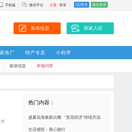
QQ登录
微信登录
手机版
微信平台
注册
/
登录
发布信息
商家入驻
家推广
特产专卖
小程序
旅游信息
本地问答
热门内容：
盛夏花海焕新出圈 “赏花经济”持续升温
微博
生活感悟：善心懿行