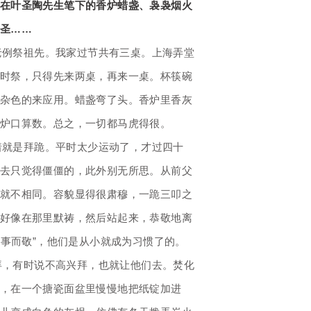
在叶圣陶先生笔下的香炉蜡盏、袅袅烟火
圣……
老例祭祖先。我家过节共有三桌。上海弄堂
时祭，只得先来两桌，再来一桌。杯筷碗
杂色的来应用。蜡盏弯了头。香炉里香灰
炉口算数。总之，一切都马虎得很。
着就是拜跪。平时太少运动了，才过四十
去只觉得僵僵的，此外别无所思。从前父
就不相同。容貌显得很肃穆，一跪三叩之
好像在那里默祷，然后站起来，恭敬地离
临事而敬”，他们是从小就成为习惯了的。
拜，有时说不高兴拜，也就让他们去。焚化
，在一个搪瓷面盆里慢慢地把纸锭加进