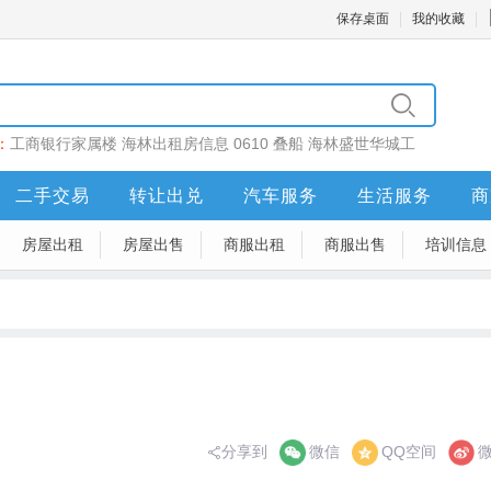
保存桌面
我的收藏
：
工商银行家属楼
海林出租房信息
0610
叠船
海林盛世华城工
二手交易
转让出兑
汽车服务
生活服务
商
房屋出租
房屋出售
商服出租
商服出售
培训信息
分享到
微信
QQ空间