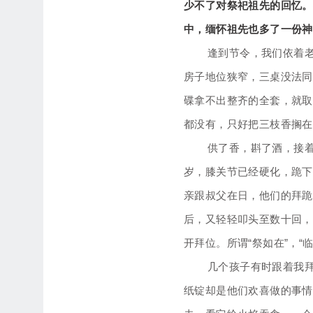
少不了对祭祀祖先的回忆。
中，缅怀祖先也多了一份神
逢到节令，我们依着
房子地位狭窄，三桌没法同
碟拿不出整齐的全套，就取
都没有，只好把三枝香搁在
供了香，斟了酒，接
岁，膝关节已经硬化，跪下
亲跟叔父在日，他们的拜跪
后，又轻轻叩头至数十回，
开拜位。所谓“祭如在”，“
几个孩子有时跟着我
纸锭却是他们欢喜做的事情