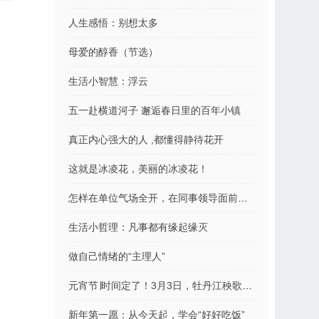
人生感悟：别想太多
母爱的醇香（节选）
生活小智慧：浮云
五一赴横道河子 邂逅春日里的百年小镇
真正内心强大的人 ,都懂得静待花开
这就是冰凌花，美丽的冰凌花！
怎样在单位气场全开，在同事领导面前支棱起来
生活小哲理：凡事都有缘起缘灭
做自己情绪的“主理人”
元宵节∣时间定了！3月3日，牡丹江秧歌“闹”元宵
新年第一愿：从今天起，学会“好好吃饭”