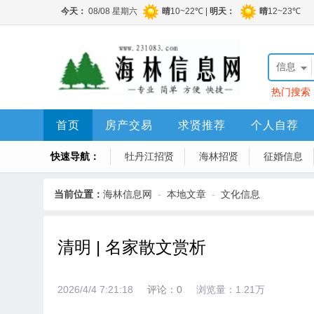
信息
热门搜索
程顶账房
首页
房产交易
求贤推荐
个人自荐
快速导航：
牡丹江招贤
海林招贤
征婚信息
当前位置：
海林信息网
-
本地文章
-
文化信息
清明 | 名家散文赏析
2026/4/4 7:21:18
评论：0
浏览量：1.21万